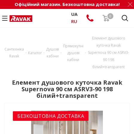
Офіційний магазин. Безкоштовна доставка!
UA
0
RU
Елемент душового
куточка Ravak
Прямокутні
Сантехніка
Душові
-
-
-
-
Supernova 90 см ASRV3-
Каталог
душові
Ravak
кабіни
кабіни
90 198
білий+transparent
Елемент душового куточка Ravak
Supernova 90 см ASRV3-90 198
білий+transparent
БЕЗКОШТОВНА ДОСТАВКА