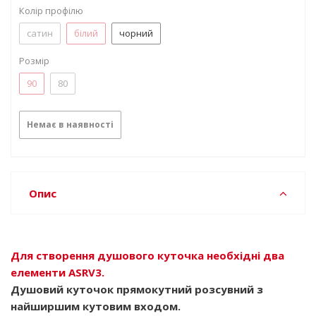
Колір профілю
сатин
білий
чорний
Розмір
90
80
Немає в наявності
Опис
Для створення душового куточка необхідні два
елементи ASRV3.
Душовий куточок прямокутний розсувний з
найширшим кутовим входом.