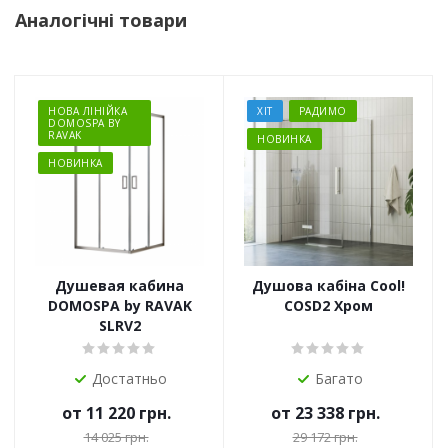
Аналогічні товари
НОВА ЛІНІЙКА
ХІТ
РАДИМО
DOMOSPA BY
RAVAK
НОВИНКА
НОВИНКА
Душевая кабина
Душова кабіна Cool!
DOMOSPA by RAVAK
COSD2 Хром
SLRV2
Достатньо
Багато
от
11 220 грн.
от
23 338 грн.
14 025 грн.
29 172 грн.