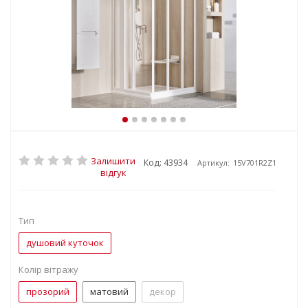
Залишити
Код: 43934
Артикул:
15V701R2Z1
відгук
Тип
душовий куточок
Колір вітражу
прозорий
матовий
декор