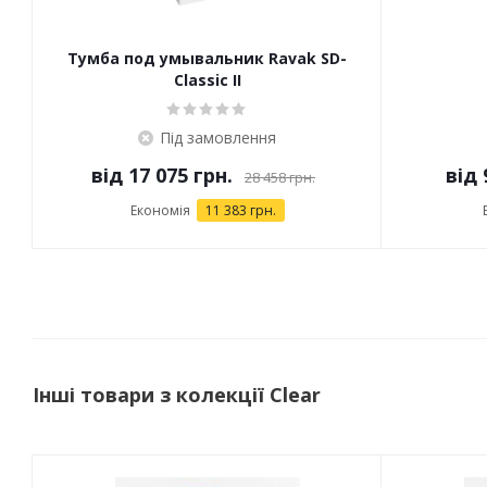
Тумба под умывальник Ravak SD-
Classic II
Під замовлення
від
17 075 грн.
від
28 458 грн.
Економія
11 383 грн.
Інші товари з колекції Clear