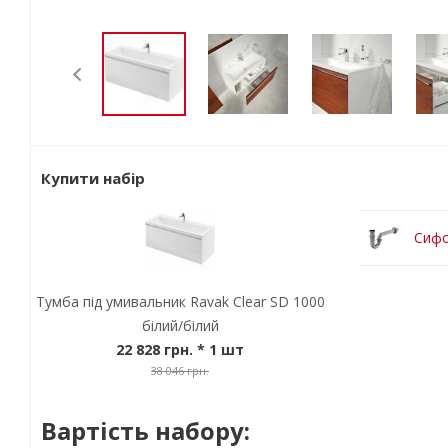
Купити набір
Сифо
Тумба під умивальник Ravak Clear SD 1000
білий/білий
22 828 грн.
* 1 шт
38 046 грн.
Вартість набору: