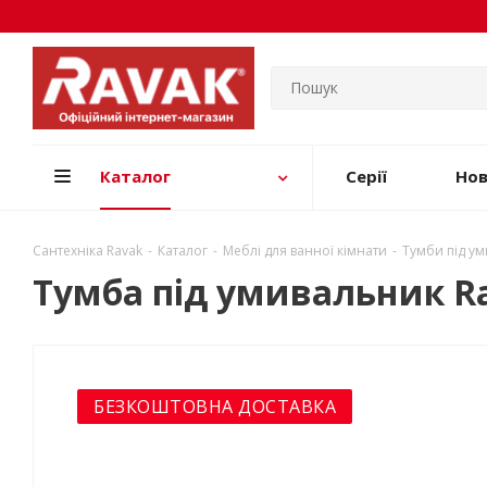
Каталог
Серії
Но
Сантехніка Ravak
-
Каталог
-
Меблі для ванної кімнати
-
Тумби під у
Тумба під умивальник Ra
БЕЗКОШТОВНА ДОСТАВКА