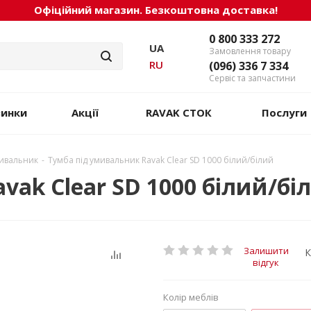
Офіційний магазин. Безкоштовна доставка!
0 800 333 272
UA
Замовлення товару
RU
(096) 336 7 334
Сервіс та запчастини
винки
Акції
RAVAK СТОК
Послуги
мивальник
-
Тумба під умивальник Ravak Clear SD 1000 білий/білий
vak Clear SD 1000 білий/бі
Залишити
К
відгук
Колір меблів