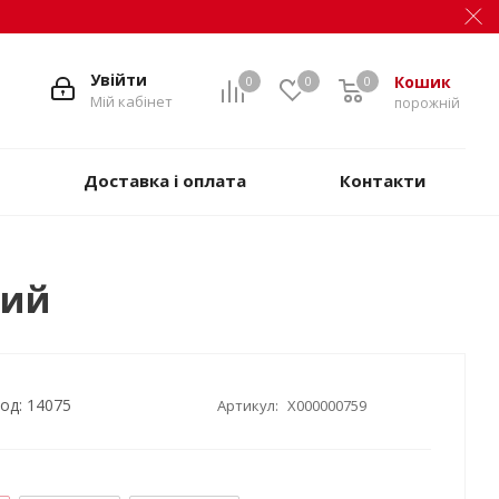
Увійти
Кошик
0
0
0
Мій кабінет
порожній
Доставка і оплата
Контакти
лий
од: 14075
Артикул:
X000000759