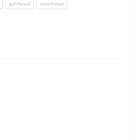
дуб/белый
орех/белый