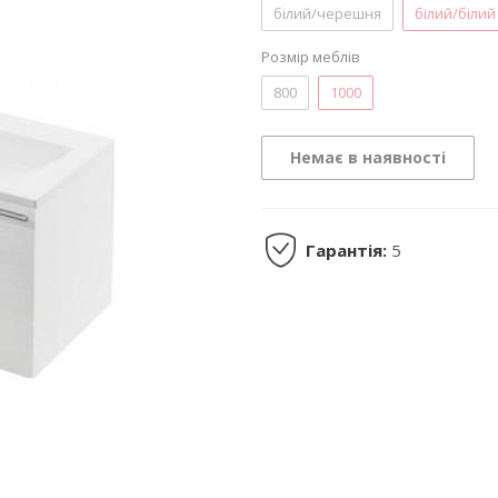
білий/черешня
білий/білий
Розмір меблів
800
1000
Немає в наявності
Гарантія:
5