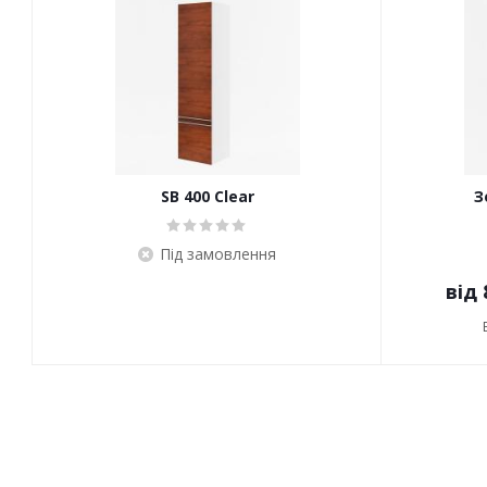
SB 400 Clear
З
Під замовлення
від