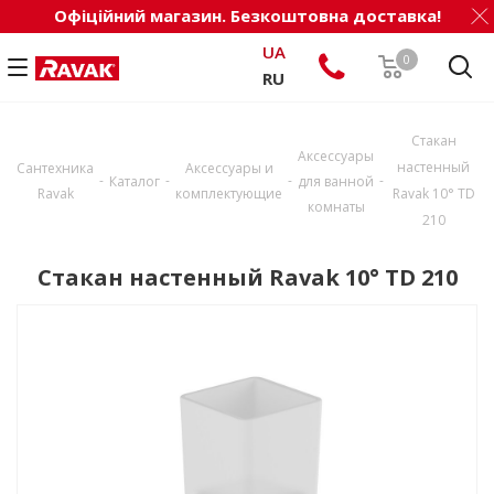
Офіційний магазин. Безкоштовна доставка!
UA
0
RU
Стакан
Аксессуары
настенный
Сантехника
Аксессуары и
-
-
-
-
Каталог
для ванной
Ravak
комплектующие
Ravak 10° TD
комнаты
210
Стакан настенный Ravak 10° TD 210