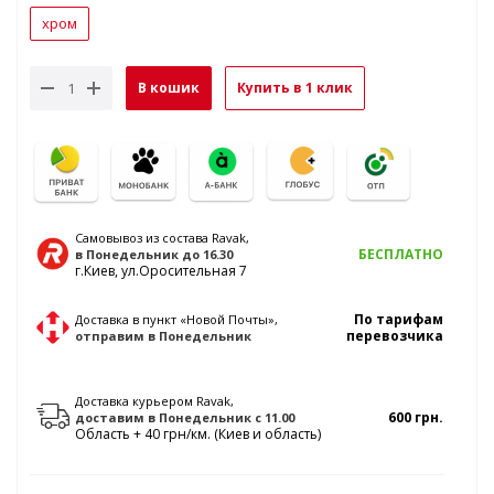
хром
В кошик
Купить в 1 клик
Самовывоз из состава Ravak,
БЕСПЛАТНО
в Понедельник
до 16.30
г.Киев, ул.Оросительная 7
По тарифам
Доставка в пункт «Новой Почты»,
перевозчика
отправим
в Понедельник
Доставка курьером Ravak,
600 грн.
доставим
в Понедельник
с 11.00
Область + 40 грн/км. (Киев и область)