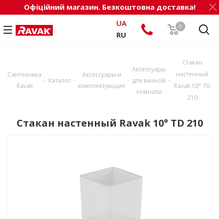
Офіційний магазин. Безкоштовна доставка!
UA
0
RU
Стакан
Аксессуары
настенный
Сантехника
Аксессуары и
-
-
-
-
Каталог
для ванной
Ravak
комплектующие
Ravak 10° TD
комнаты
210
Стакан настенный Ravak 10° TD 210