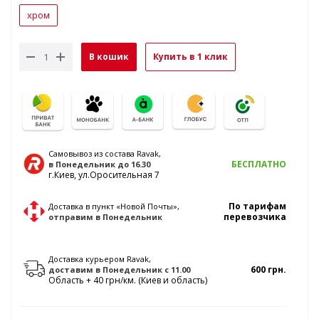
хром
В кошик
Купить в 1 клик
Самовывоз из состава Ravak,
БЕСПЛАТНО
в Понедельник
до 16.30
г.Киев, ул.Оросительная 7
По тарифам
Доставка в пункт «Новой Почты»,
перевозчика
отправим
в Понедельник
Доставка курьером Ravak,
600 грн.
доставим
в Понедельник
с 11.00
Область + 40 грн/км. (Киев и область)