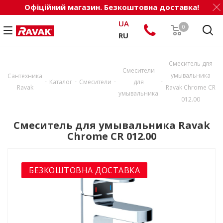
Офіційний магазин. Безкоштовна доставка!
UA
0
RU
Смеситель для
Смесители
умывальника
Сантехника
-
-
-
-
Каталог
Смесители
для
Ravak
Ravak Chrome CR
умывальника
012.00
Смеситель для умывальника Ravak
Chrome CR 012.00
БЕЗКОШТОВНА ДОСТАВКА