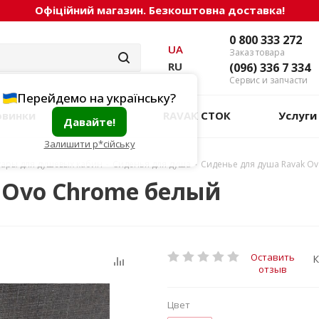
Офіційний магазин. Безкоштовна доставка!
0 800 333 272
UA
Заказ товара
RU
(096) 336 7 334
Сервис и запчасти
Перейдемо на українську?
овинки
Акции
RAVAK СТОК
Услуги
Давайте!
Залишити р*сійську
уары для душевых кабин
-
Сиденья для душа
-
Сиденье для душа Ravak O
 Ovo Chrome белый
Оставить
К
отзыв
Цвет