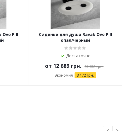
Ovo P II
Сиденье для душа Ravak Ovo P II
ый
опал/черный
Достаточно
от
12 689 грн.
15 861 грн.
Экономия
3 172 грн.