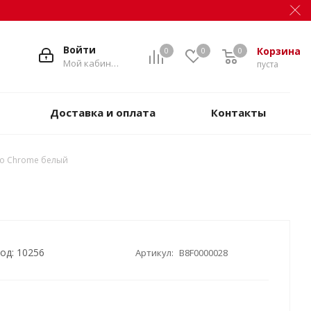
Войти
Корзина
0
0
0
Мой кабинет
пуста
Доставка и оплата
Контакты
vo Chrome белый
од: 10256
Артикул:
B8F0000028