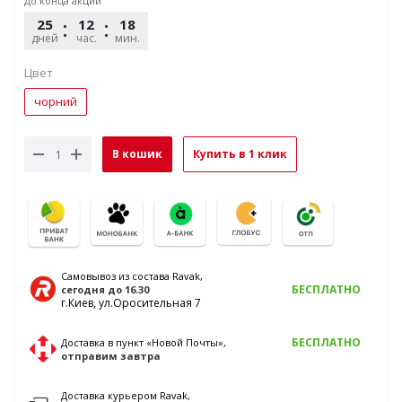
До конца акции
25
12
18
25
дней
час.
мин.
сек.
Цвет
чорний
В кошик
Купить в 1 клик
Самовывоз из состава Ravak,
БЕСПЛАТНО
сегодня
до 16.30
г.Киев, ул.Оросительная 7
БЕСПЛАТНО
Доставка в пункт «Новой Почты»,
отправим
завтра
Доставка курьером Ravak,