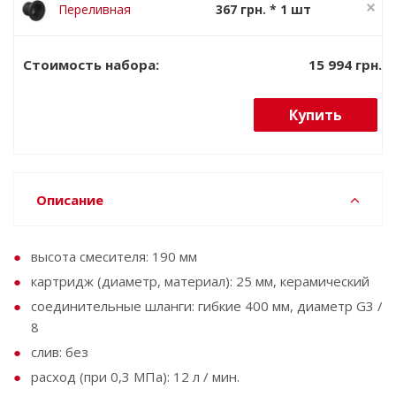
неподвижный
Переливная
367 грн. * 1 шт
Ravak Черный
крышка для
459 грн.
умывальника
15 994 грн.
Стоимость набора:
RF1, черный
матовый
Купить
Описание
высота смесителя: 190 мм
картридж (диаметр, материал): 25 мм, керамический
соединительные шланги: гибкие 400 мм, диаметр G3 /
8
слив: без
расход (при 0,3 МПа): 12 л / мин.