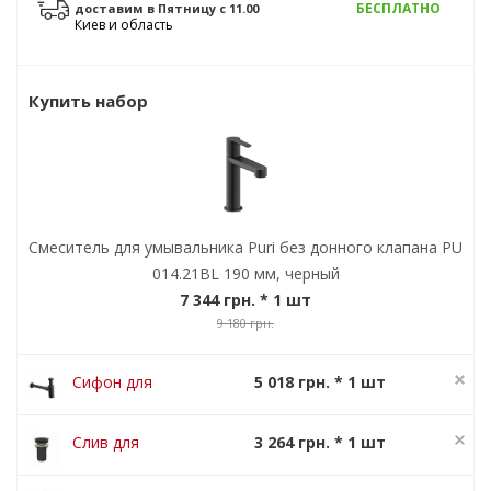
БЕСПЛАТНО
доставим в
Пятницу
с 11.00
Киев и область
Купить набор
Смеситель для умывальника Puri без донного клапана PU
014.21BL 190 мм, черный
7 344 грн.
* 1 шт
9 180 грн.
Сифон для
5 018 грн. * 1 шт
умивальника
6 273 грн.
Чорный
Слив для
3 264 грн. * 1 шт
умывальника
4 080 грн.