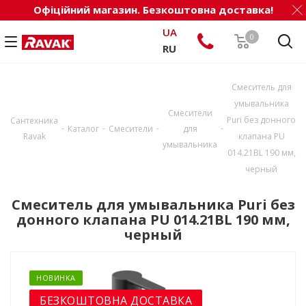
Офіційний магазин. Безкоштовна доставка!
UA
0
RU
Смеситель для
умывальника
Смесители
Puri без донного
Сантехника
-
-
-
-
Каталог
Смесители
для
Ravak
клапана PU
умывальника
014.21BL 190 мм,
черный
Смеситель для умывальника Puri без
донного клапана PU 014.21BL 190 мм,
черный
НОВИНКА
БЕЗКОШТОВНА ДОСТАВКА