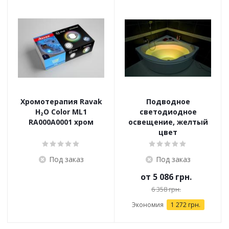
Хромотерапия Ravak
Подводное
H₂O Color ML1
светодиодное
RA000A0001 хром
освещение, желтый
цвет
Под заказ
Под заказ
от
5 086 грн.
6 358 грн.
Экономия
1 272 грн.