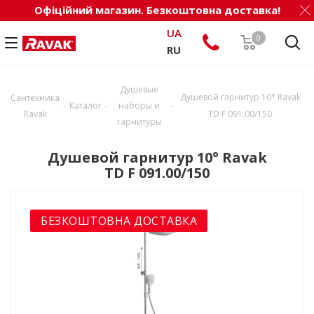
Офіційний магазин. Безкоштовна доставка!
UA
0
RU
Душевые
Душевой гарнитур 10° Ravak
Сантехника
-
-
-
Каталог
наборы и
Ravak
TD F 091.00/150
гарнитуры
Душевой гарнитур 10° Ravak
TD F 091.00/150
БЕЗКОШТОВНА ДОСТАВКА