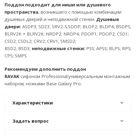
Поддон подходит для ниши или душевого
пространства
, возникшего с помощью комбинации
душевых дверей и неподвижной стенки.
Душевые
двери:
ASDP3; SDZ3; SRV2-S;SDOP; BLDP2; BLDP4; BSDPS;
BLRV2K + BLRV2K; NRDP2; NRDP4; PDOP1; PDOP2; CSD1;
CSD2; CSDL2; CRV2; CRV1; SMSD2;
BSD2; BSD3;
неподвижные стенки:
PSS; APSS; BLPS; RPS;
CPS; SMPS
Рекомендуем дополнить поддон
RAVAK
сифоном Professional;универсальным монтажным
набором; ножками Base Galaxy Pro.
Характеристики
Задать вопрос