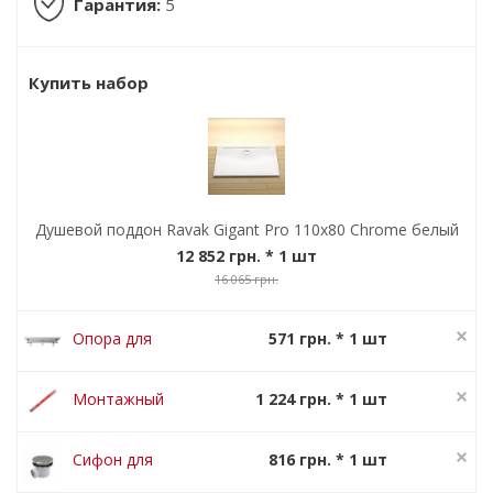
Гарантия:
5
Купить набор
Душевой поддон Ravak Gigant Pro 110x80 Chrome белый
12 852 грн.
* 1 шт
16 065 грн.
Опора для
571 грн. * 1 шт
поддона Ravak
714 грн.
Galaxy Pro
Монтажный
1 224 грн. * 1 шт
Base
набор Ravak
1 530 грн.
универсальный
Сифон для
816 грн. * 1 шт
душевого
1 020 грн.