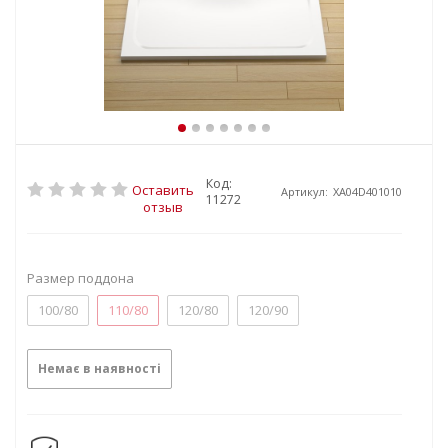
Код:
Оставить
Артикул:
XA04D401010
11272
отзыв
Размер поддона
100/80
110/80
120/80
120/90
Немає в наявності