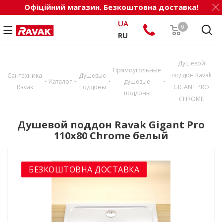
Офіційний магазин. Безкоштовна доставка!
UA
0
RU
Душевой
Прямоугольные
поддон Ravak
Сантехника
Душевые
-
-
-
-
Каталог
душевые
Ravak
поддоны
GIGANT PRO
поддоны
CHROME
Душевой поддон Ravak Gigant Pro
110x80 Chrome белый
БЕЗКОШТОВНА ДОСТАВКА