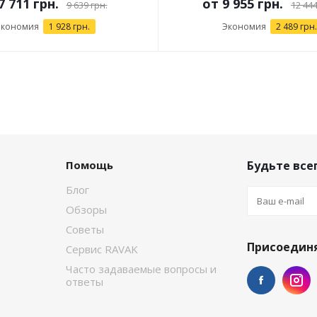
7 711 грн.
от
9 955 грн.
9 639 грн.
12 444
Экономия
1 928 грн.
Экономия
2 489 грн.
Помощь
Будьте всег
Блог
Обзоры
Советы
Присоединя
Сервис RAVAK
Часто задаваемые вопросы и
ответы