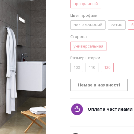
прозрачный
Цвет профиля
пол. алюминий
сатин
б
Сторона
универсальная
Размер шторки
100
110
120
Немає в наявності
Оплата частинами 