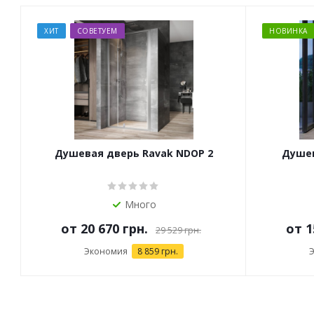
ХИТ
СОВЕТУЕМ
НОВИНКА
Душевая дверь Ravak NDOP 2
Душев
Много
от
20 670 грн.
от
1
29 529 грн.
Экономия
8 859 грн.