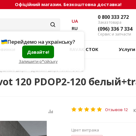
Офіційний магазин. Безкоштовна доставка!
0 800 333 272
UA
Заказ товара
RU
(096) 336 7 334
Сервис и запчасти
Перейдемо на українську?
овинки
Акции
RAVAK СТОК
Услуги
Давайте!
Залишити р*сійську
душевые двери
-
Душевая дверь Ravak PDOP 2
ot 120 PDOP2-120 белый+tr
Отзывов 12
К
Цвет витража