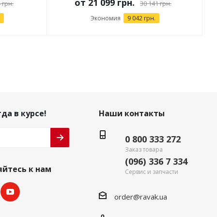
от
21 099 грн.
 грн.
30 141 грн.
Экономия
9 042 грн.
да в курсе!
Наши контакты
0 800 333 272
Заказ товара
(096) 336 7 334
йтесь к нам
Сервис и запчасти
order@ravak.ua