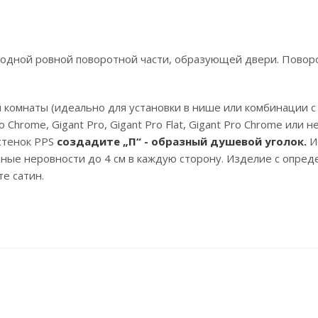
 одной ровной поворотной части, образующей двери. Поворо
 комнаты (идеально для установки в нише или комбинации с
Pro Chrome, Gigant Pro, Gigant Pro Flat, Gigant Pro Chrome и
стенок PPS
создадите „П“ - образный душевой уголок.
И
ьные неровности до 4 см в каждую сторону. Изделие с опре
те сатин.