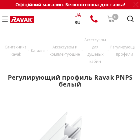
Офіційний магазин. Безкоштовна доставка!
UA
0
RU
Аксессуары
Сантехника
Аксессуары и
для
Регулирующие
-
-
-
-
Каталог
Ravak
комплектующие
душевых
профили
кабин
Регулирующий профиль Ravak PNPS
белый