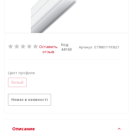
Код:
Оставить
Артикул:
E7788011195021
44169
отзыв
Цвет профиля
белый
Немає в наявності
Описание