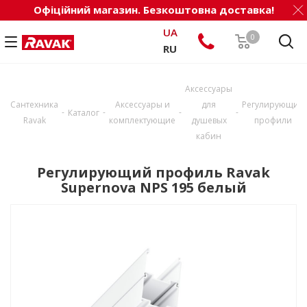
Офіційний магазин. Безкоштовна доставка!
UA
0
RU
Аксессуары
Сантехника
Аксессуары и
для
Регулирующие
-
-
-
-
Каталог
Ravak
комплектующие
душевых
профили
кабин
Регулирующий профиль Ravak
Supernova NPS 195 белый