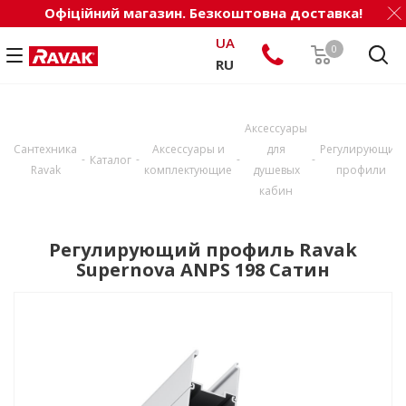
Офіційний магазин. Безкоштовна доставка!
UA
0
RU
Аксессуары
Сантехника
Аксессуары и
для
Регулирующие
-
-
-
-
Каталог
Ravak
комплектующие
душевых
профили
кабин
Регулирующий профиль Ravak
Supernova ANPS 198 Сатин