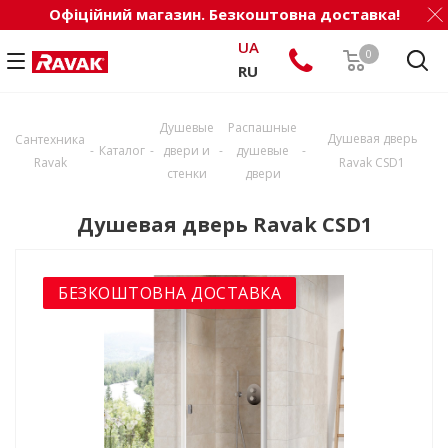
Офіційний магазин. Безкоштовна доставка!
UA
0
RU
Душевые
Распашные
Душевая дверь
Сантехника
-
-
-
-
Каталог
двери и
душевые
Ravak
Ravak CSD1
стенки
двери
Душевая дверь Ravak CSD1
БЕЗКОШТОВНА ДОСТАВКА