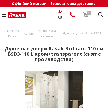
Офіційний магазин. Безкоштовна доставка!
UA
0
RU
Сантехника
Распродажа
-
-
-
Душевая дверь Ravak BSD3
Каталог
Ravak
салонов
Душевые двери Ravak Brilliant 110 см
BSD3-110 L хром+transparent (снят с
производства)