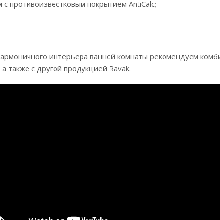
 с противоизвестковым покрытием AntiCalc;
 гармоничного интерьера ванной комнаты рекомендуем ком
а также с другой продукцией Ravak.