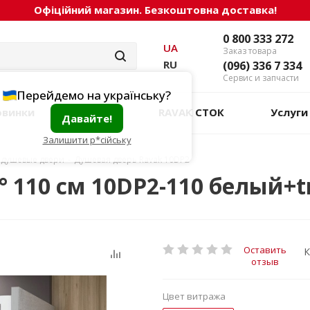
Офіційний магазин. Безкоштовна доставка!
0 800 333 272
UA
Заказ товара
RU
(096) 336 7 334
Сервис и запчасти
Перейдемо на українську?
овинки
Акции
RAVAK СТОК
Услуги
Давайте!
Залишити р*сійську
 душевые двери
-
Душевая дверь Ravak 10DP2
 110 см 10DP2-110 белый+t
Оставить
К
отзыв
Цвет витража