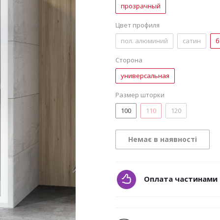
прозрачный
Цвет профиля
пол. алюминий
сатин
б
Сторона
универсальная
Размер шторки
100
110
120
Немає в наявності
Оплата частинами 