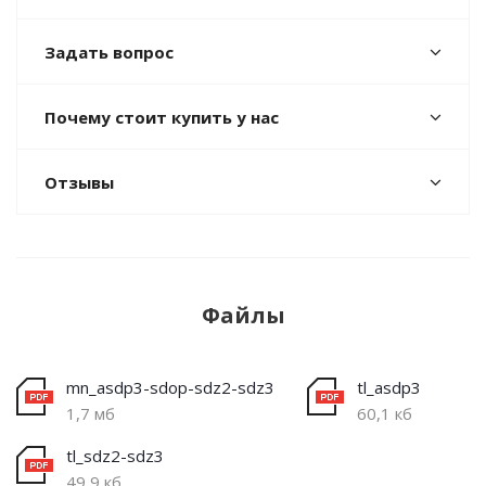
Задать вопрос
Почему стоит купить у нас
Отзывы
Файлы
mn_asdp3-sdop-sdz2-sdz3
tl_asdp3
1,7 мб
60,1 кб
tl_sdz2-sdz3
49,9 кб