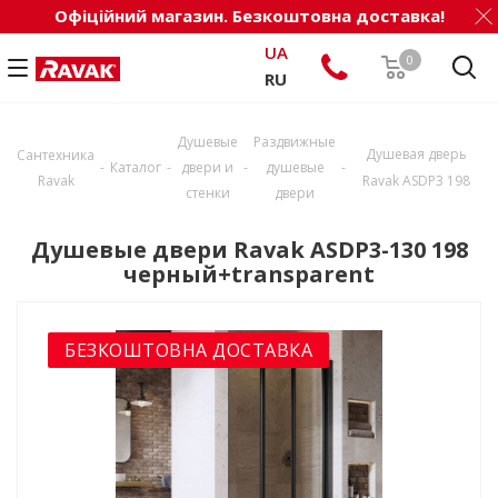
Офіційний магазин. Безкоштовна доставка!
UA
0
RU
Душевые
Раздвижные
Душевая дверь
Сантехника
-
-
-
-
Каталог
двери и
душевые
Ravak
Ravak ASDP3 198
стенки
двери
Душевые двери Ravak ASDP3-130 198
черный+transparent
БЕЗКОШТОВНА ДОСТАВКА