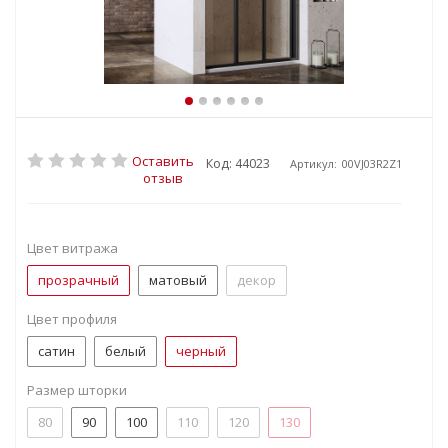
Оставить
Код: 44023
Артикул:
00VJ03R2Z1
отзыв
Цвет витража
прозрачный
матовый
декор
Цвет профиля
сатин
белый
черный
Размер шторки
80
90
100
110
120
130