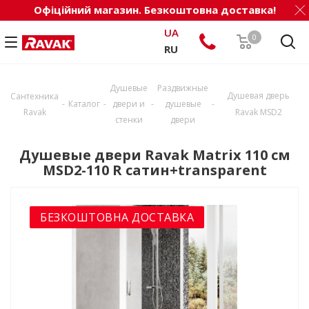
Офіційний магазин. Безкоштовна доставка!
UA
0
RU
Душевые
Раздвижные
Душевая дверь
Сантехника
-
-
-
-
Каталог
двери и
душевые
Ravak
Ravak MSD2
стенки
двери
Душевые двери Ravak Matrix 110 см
MSD2-110 R сатин+transparent
БЕЗКОШТОВНА ДОСТАВКА