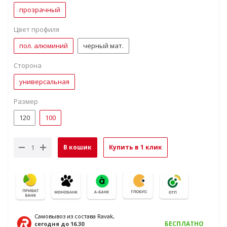
прозрачный
Цвет профиля
пол. алюминий
черный мат.
Сторона
универсальная
Размер
120
100
В кошик
Купить в 1 клик
Самовывоз из состава Ravak,
БЕСПЛАТНО
сегодня
до 16.30