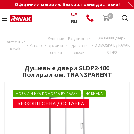
Офіційний магазин. Безкоштовна доставка!
UA
0
RU
Душевая дверь
Душевые
Раздвижные
Сантехника
-
-
-
-
DOMOSPA by RAVAK
Каталог
двери и
душевые
Ravak
стенки
двери
SLDP2
Душевые двери SLDP2-100
Полир.алюм. TRANSPARENT
НОВА ЛІНІЙКА DOMOSPA BY RAVAK
НОВИНКА
БЕЗКОШТОВНА ДОСТАВКА