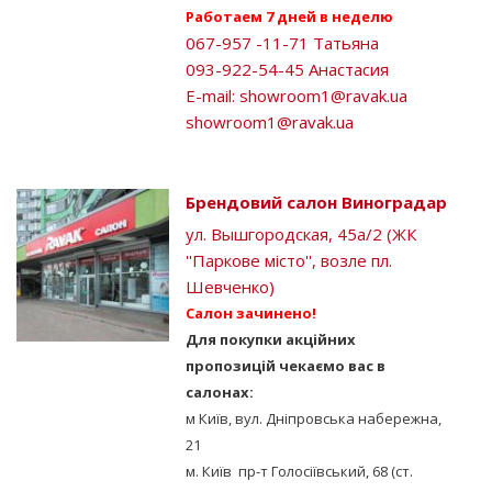
Работаем 7 дней в неделю
067-957 -11-71 Татьяна
093-922-54-45 Анастасия
E-mail:
showroom1@ravak.ua
showroom1@ravak.ua
Брендовий салон Виноградар
ул. Вышгородская, 45а/2 (ЖК
''Паркове місто'', возле пл.
Шевченко)
Салон зачинено!
Для покупки акційних
пропозицій чекаємо вас в
салонах:
м Київ, вул. Дніпровська набережна,
21
м. Київ пр-т Голосіївський, 68 (ст.