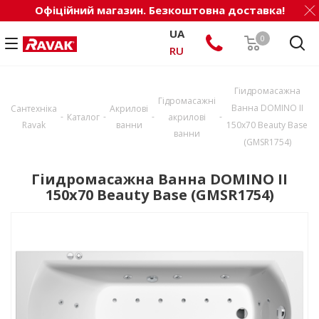
Офіційний магазин. Безкоштовна доставка!
UA
0
RU
Гіидромасажна
Гідромасажні
Ванна DOMINO II
Сантехніка
Акрилові
-
-
-
-
Каталог
акрилові
Ravak
ванни
150х70 Beauty Base
ванни
(GMSR1754)
Гіидромасажна Ванна DOMINO II
150х70 Beauty Base (GMSR1754)