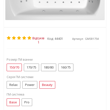
Відгуків
Код: 44401
Артикул:
GMSR1754
1
Розмір ГМ ванни
150/70
170/75
180/80
160/75
Серія ГМ системи
Relax
Power
Beauty
ГМ система
Base
Pro