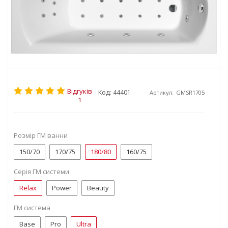
Відгуків
Код: 44401
Артикул:
GMSR1705
1
Розмір ГМ ванни
150/70
170/75
180/80
160/75
Серія ГМ системи
Relax
Power
Beauty
ГМ система
Base
Pro
Ultra