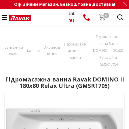
Офіційний магазин. Безкоштовна доставка!
UA
0
RU
Гідромасажна
ванна Ravak
Гідромасажні
Сантехніка
Акрилові
-
-
-
-
DOMINO II 180х80
Каталог
акрилові
Ravak
ванни
ванни
Relax Ultra
(GMSR1705)
Гідромасажна ванна Ravak DOMINO II
180х80 Relax Ultra (GMSR1705)