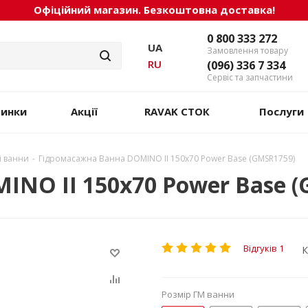
Офіційний магазин. Безкоштовна доставка!
0 800 333 272
UA
Замовлення товару
RU
(096) 336 7 334
Сервіс та запчастини
винки
Акції
RAVAK СТОК
Послуги
і ванни
-
Гідромасажна Ванна DOMINO II 150х70 Power Base (GMSR1759)
NO II 150х70 Power Base (
Відгуків 1
К
Розмір ГМ ванни