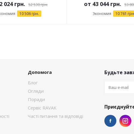
2 024 грн.
от
43 044 грн.
52 530 грн.
53 80
кономия
10 506 грн.
Экономия
10 761 грн
Допомога
Будьте завж
Блог
Огляди
Поради
Приєднуйте
Сервіс RAVAK
ості
Часті питання та відповіді