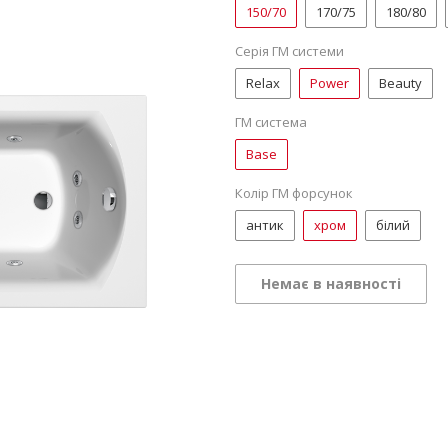
150/70
170/75
180/80
Серія ГМ системи
Relax
Power
Beauty
ГМ система
Base
Колір ГМ форсунок
антик
хром
білий
Немає в наявності