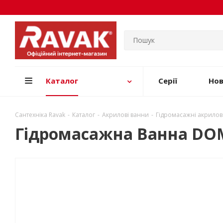
Каталог
Серії
Но
Сантехніка Ravak
-
Каталог
-
Акрилові ванни
-
Гідромасажні акрилов
Гідромасажна Ванна DOMI