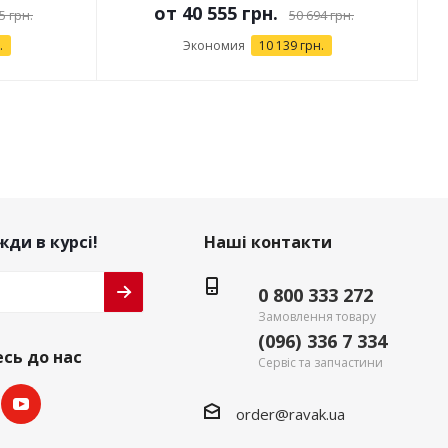
от
40 555 грн.
5 грн.
50 694 грн.
.
Экономия
10 139 грн.
ди в курсі!
Наші контакти
0 800 333 272
Замовлення товару
(096) 336 7 334
сь до нас
Сервіс та запчастини
order@ravak.ua