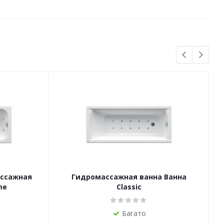
ссажная
Гидромассажная ванна Ванна
Г
me
Classic
Багато