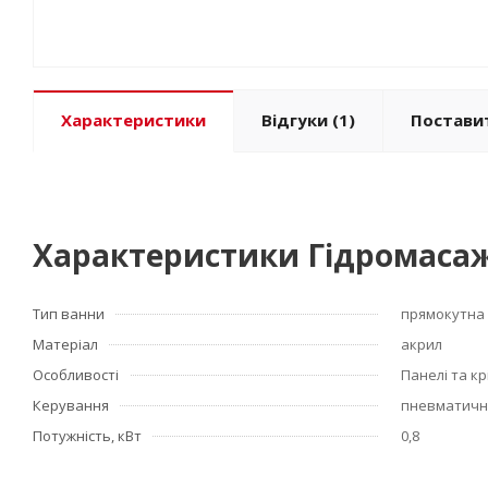
Характеристики
Відгуки
(1)
Постави
Характеристики Гідромасаж
Тип ванни
прямокутна
Матеріал
акрил
Особливості
Панелі та к
Керування
пневматичн
Потужність, кВт
0,8