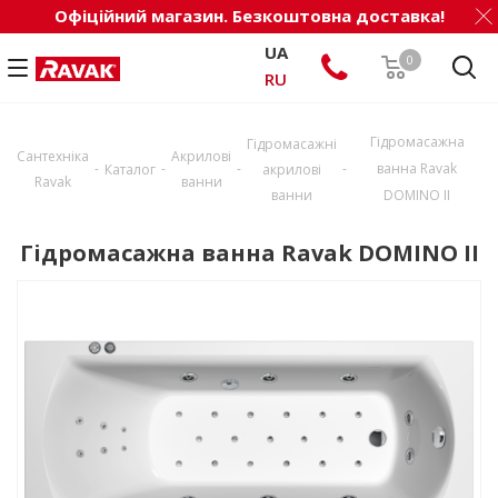
Офіційний магазин. Безкоштовна доставка!
UA
0
RU
Гідромасажна
Гідромасажні
Сантехніка
Акрилові
-
-
-
-
ванна Ravak
Каталог
акрилові
Ravak
ванни
ванни
DOMINO II
Гідромасажна ванна Ravak DOMINO II