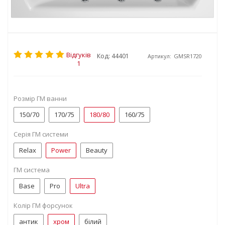
Відгуків
Код: 44401
Артикул:
GMSR1720
1
Розмір ГМ ванни
150/70
170/75
180/80
160/75
Серія ГМ системи
Relax
Power
Beauty
ГМ система
Base
Pro
Ultra
Колір ГМ форсунок
антик
хром
білий