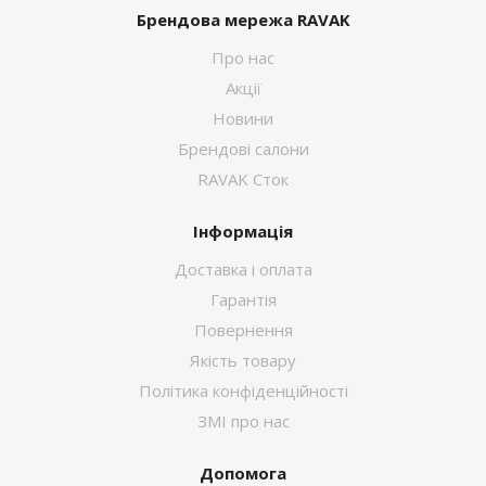
Брендова мережа RAVAK
Про нас
Акції
Новини
Брендові салони
RAVAK Сток
Інформація
Доставка і оплата
Гарантія
Повернення
Якість товару
Політика конфіденційності
ЗМІ про нас
Допомога