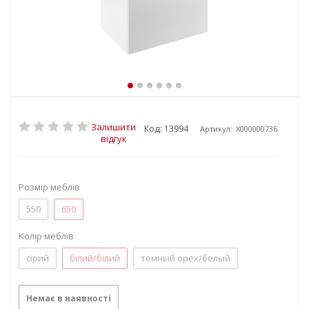
Залишити
Код: 13994
Артикул:
X000000736
відгук
Розмір меблів
550
650
Колір меблів
сірий
білий/білий
темный орех/белый
Немає в наявності