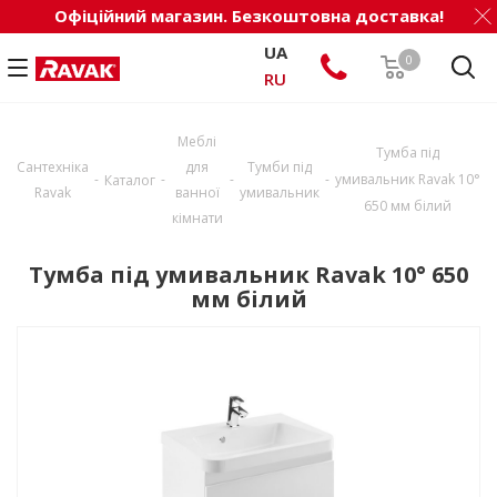
Офіційний магазин. Безкоштовна доставка!
UA
0
RU
Меблі
Тумба під
Сантехніка
для
Тумби під
-
-
-
-
умивальник Ravak 10°
Каталог
Ravak
ванної
умивальник
650 мм білий
кімнати
Тумба під умивальник Ravak 10° 650
мм білий