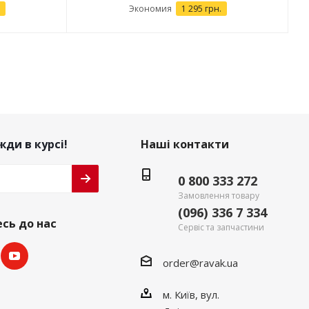
Экономия
1 295 грн.
ди в курсі!
Наші контакти
0 800 333 272
Замовлення товару
(096) 336 7 334
сь до нас
Сервіс та запчастини
order@ravak.ua
м. Київ, вул.