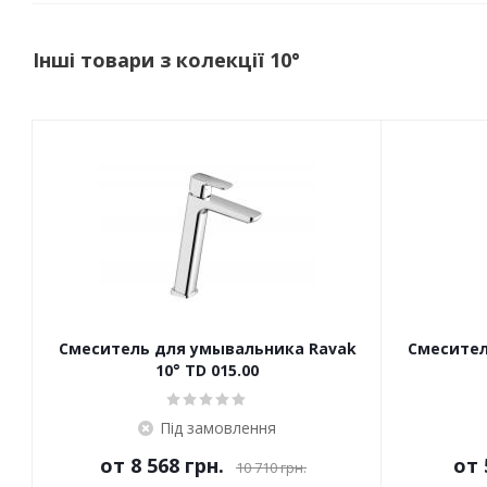
Інші товари з колекції 10°
Смеситель для умывальника Ravak
Смесител
10° TD 015.00
Під замовлення
от
8 568 грн.
от
10 710 грн.