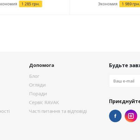
Экономия
1 285 грн.
Экономия
1 989 грн.
Допомога
Будьте завж
Блог
Огляди
Поради
Приєднуйте
Сервіс RAVAK
ості
Часті питання та відповіді