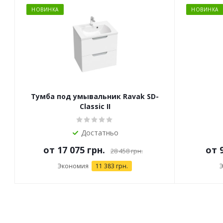
НОВИНКА
НОВИНКА
Тумба под умывальник Ravak SD-
Classic II
Достатньо
от
17 075 грн.
от
28 458 грн.
Экономия
11 383 грн.