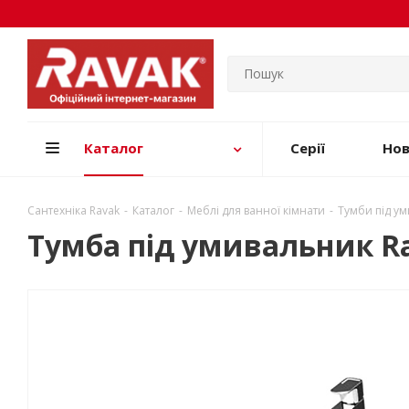
Каталог
Серії
Но
Сантехніка Ravak
-
Каталог
-
Меблі для ванної кімнати
-
Тумби під у
Тумба під умивальник Ra