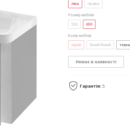
ліва
права
Розмір меблів
550
650
Колір меблів
сірий
білий/білий
темн
Немає в наявності
Гарантія:
5