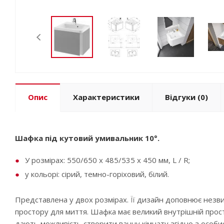
Опис
Характеристики
Відгуки
(0)
Шафка під кутовий умивальник 10°.
У розмірах: 550/650 x 485/535 x 450 мм, L / R;
у кольорі: сірий, темно-горіховий, білий.
Представлена у двох розмірах. Її дизайн доповнює незви
простору для миття. Шафка має великий внутрішній прості
дають можливість створити ванну кімнату згідно з особ