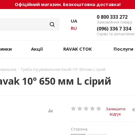
Офіційний магазин. Безкоштовна доставка!
0 800 333 272
UA
Замовлення товару
RU
(096) 336 7 334
Сервіс та запчастини
винки
Акції
RAVAK СТОК
Послуги
мивальник
-
Тумба під умивальник Ravak 10° 650 мм L сірий
vak 10° 650 мм L сірий
Залишити
К
відгук
Сторона