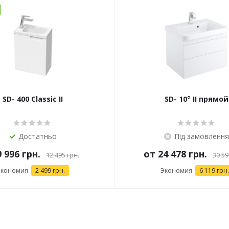
SD- 400 Classic II
SD- 10° II прямой
Достатньо
Під замовлення
9 996 грн.
от
24 478 грн.
12 495 грн.
30 59
Экономия
2 499 грн.
Экономия
6 119 грн.