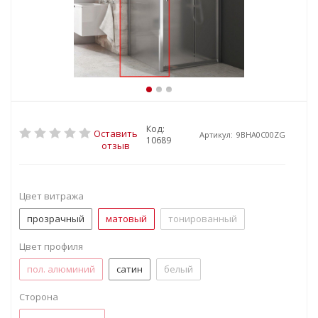
Код:
Оставить
Артикул:
9BHA0C00ZG
10689
отзыв
Цвет витража
прозрачный
матовый
тонированный
Цвет профиля
пол. алюминий
сатин
белый
Сторона