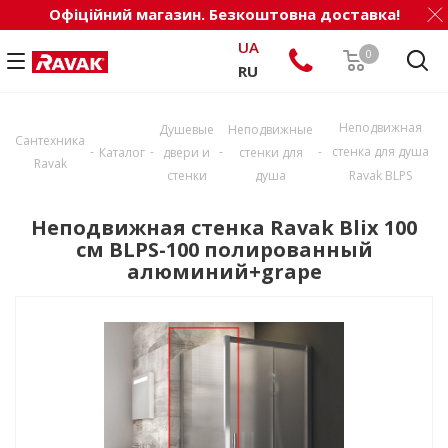
Офіційний магазин. Безкоштовна доставка!
UA
0
RU
Неподвижная
Душевые
Неподвижные
Сантехника
-
-
-
-
стенка для душа
Каталог
двери и
стенки для
Ravak
стенки
душа
Ravak BLPS
Неподвижная стенка Ravak Blix 100
см BLPS-100 полированный
алюминий+grape