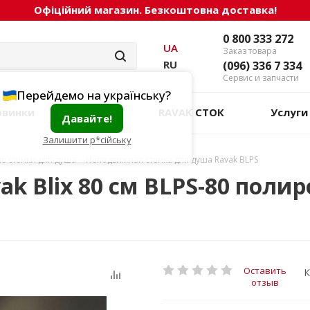
Офіційний магазин. Безкоштовна доставка!
0 800 333 272
UA
Заказ товара
RU
(096) 336 7 334
Сервис и запчасти
Перейдемо на українську?
овинки
Акции
RAVAK СТОК
Услуги
Давайте!
Залишити р*сійську
 стенки для душа
-
Неподвижная стенка для душа Ravak BLPS
k Blix 80 см BLPS-80 поли
Оставить
К
отзыв