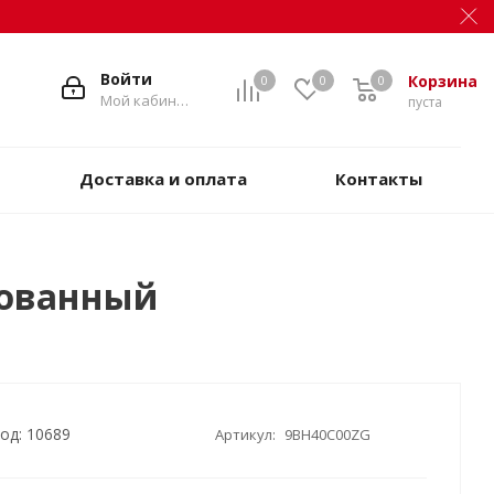
Войти
Корзина
0
0
0
Мой кабинет
пуста
Доставка и оплата
Контакты
рованный
од: 10689
Артикул:
9BH40C00ZG