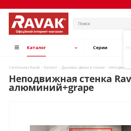
Каталог
Серии
Н
Сантехника Ravak
-
Каталог
-
Душевые двери и стенки
-
Неподвижные
Неподвижная стенка Rava
алюминий+grape