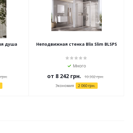
ля душа
Неподвижная стенка Blix Slim BLSPS
Много
от
8 242 грн.
 грн.
10 302 грн.
Экономия
2 060 грн.