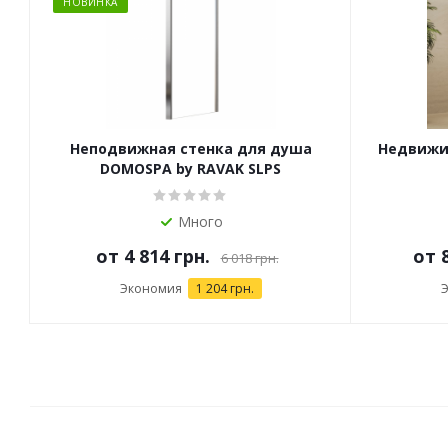
НОВИНКА
Неподвижная стенка для душа
Недвижим
DOMOSPA by RAVAK SLPS
Много
от
4 814 грн.
от
6 018 грн.
Экономия
1 204 грн.