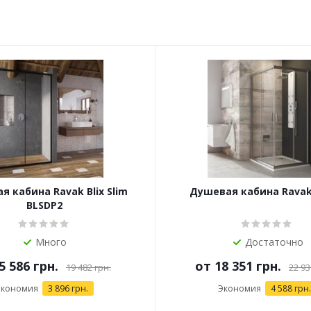
 кабина Ravak Blix Slim
Душевая кабина Ravak
BLSDP2
Много
Достаточно
5 586 грн.
от
18 351 грн.
19 482 грн.
22 93
Экономия
3 896 грн.
Экономия
4 588 грн.