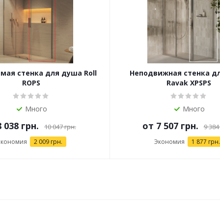
ая стенка для душа Roll
Неподвижная стенка д
ROPS
Ravak XPSPS
Много
Много
8 038 грн.
от
7 507 грн.
10 047 грн.
9 384
Экономия
2 009 грн.
Экономия
1 877 грн.