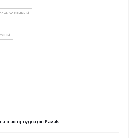
тонированный
елый
на всю продукцію Ravak