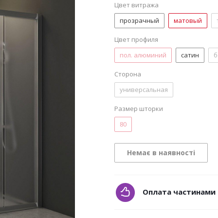
Цвет витража
прозрачный
матовый
Цвет профиля
пол. алюминий
сатин
б
Сторона
универсальная
Размер шторки
80
Немає в наявності
Оплата частинами 