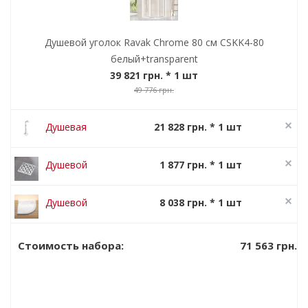
Душевой уголок Ravak Chrome 80 см CSKK4-80
белый+transparent
39 821 грн.
* 1 шт
49 776 грн.
Душевая
21 828 грн. * 1 шт
система Ravak
27 285 грн.
Termo 300 TE
Душевой
1 877 грн. * 1 шт
093.00/150
канал Ravak
2 346 грн.
SN 501
Душевой
8 038 грн. * 1 шт
поддон Ravak
10 047 грн.
Elipso 80 Pro
71 563 грн.
Стоимость набора: