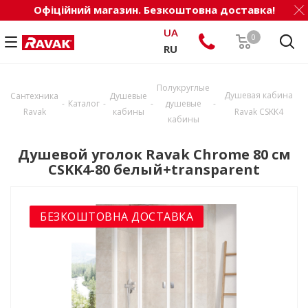
Офіційний магазин. Безкоштовна доставка!
UA
0
RU
Полукруглые
Душевая кабина
Сантехника
Душевые
-
-
-
-
Каталог
душевые
Ravak
кабины
Ravak CSKK4
кабины
Душевой уголок Ravak Chrome 80 см
CSKK4-80 белый+transparent
БЕЗКОШТОВНА ДОСТАВКА