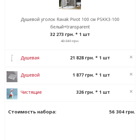
Душевой уголок Ravak Pivot 100 см PSKK3-100
белый+transparent
32 273 грн.
* 1 шт
40 341 грн.
Душевая
21 828 грн. * 1 шт
система Ravak
27 285 грн.
Termo 300 TE
Душевой
1 877 грн. * 1 шт
093.00/150
канал Ravak
2 346 грн.
SN 501
Чистящие
326 грн. * 1 шт
средство
408 грн.
Ravak Cleaner
56 304 грн.
Стоимость набора: