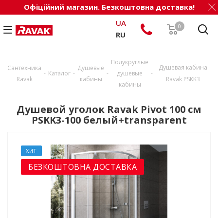
Офіційний магазин. Безкоштовна доставка!
UA
0
RU
Полукруглые
Душевая кабина
Сантехника
Душевые
-
-
-
-
Каталог
душевые
Ravak
кабины
Ravak PSKK3
кабины
Душевой уголок Ravak Pivot 100 см
PSKK3-100 белый+transparent
ХИТ
БЕЗКОШТОВНА ДОСТАВКА