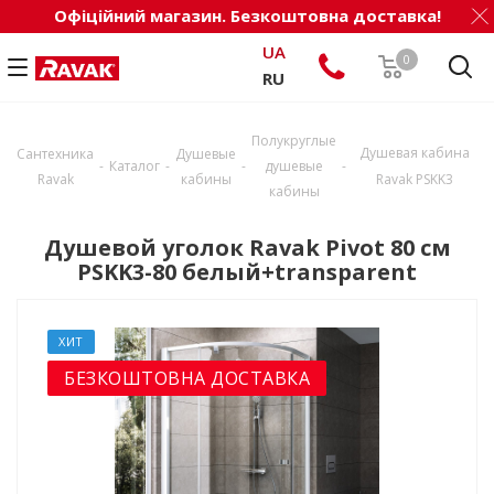
Офіційний магазин. Безкоштовна доставка!
UA
0
RU
Полукруглые
Душевая кабина
Сантехника
Душевые
-
-
-
-
Каталог
душевые
Ravak
кабины
Ravak PSKK3
кабины
Душевой уголок Ravak Pivot 80 см
PSKK3-80 белый+transparent
ХИТ
БЕЗКОШТОВНА ДОСТАВКА