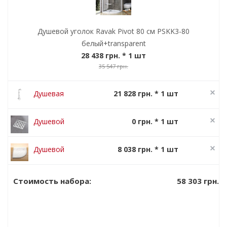
Душевой уголок Ravak Pivot 80 см PSKK3-80
белый+transparent
28 438 грн.
* 1 шт
35 547 грн.
Душевая
21 828 грн. * 1 шт
система Ravak
27 285 грн.
Termo 300 TE
Душевой
0 грн. * 1 шт
093.00/150
канал Ravak
SN 501
Душевой
8 038 грн. * 1 шт
поддон Ravak
10 047 грн.
Elipso 80 Pro
58 303 грн.
Стоимость набора: