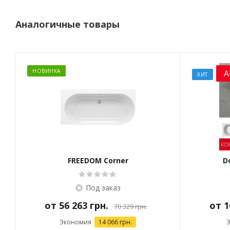
Аналогичные товары
НОВИНКА
А
ХИТ
FREEDOM Corner
D
Под заказ
от
56 263 грн.
от
1
70 329 грн.
Экономия
14 066 грн.