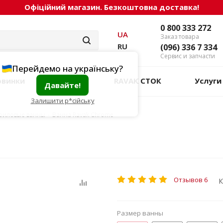
Офіційний магазин. Безкоштовна доставка!
0 800 333 272
UA
Заказ товара
RU
(096) 336 7 334
Сервис и запчасти
Перейдемо на українську?
овинки
Акции
RAVAK СТОК
Услуги
Давайте!
Залишити р*сійську
риловые ванны
-
Ванна Ravak Chrome
Отзывов 6
К
Размер ванны