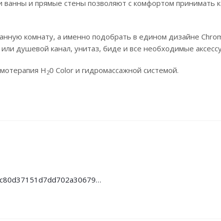
 ванны и прямые стены позволяют с комфортом принимать ка
анную комнату, а именно подобрать в едином дизайне Chro
 или душевой канал, унитаз, биде и все необходимые аксесс
омотерапия H
0 Color и гидромассажной системой.
2
2ad4ec80d37151d7dd702a3067978958_compressed