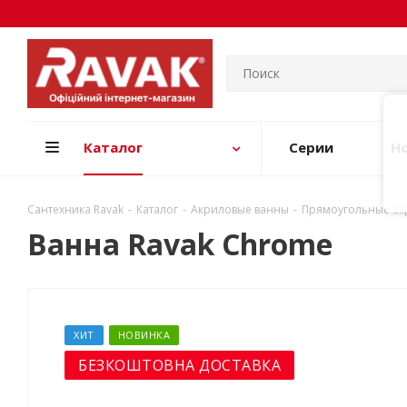
Каталог
Серии
Н
Сантехника Ravak
-
Каталог
-
Акриловые ванны
-
Прямоугольные ак
Ванна Ravak Chrome
ХИТ
НОВИНКА
БЕЗКОШТОВНА ДОСТАВКА