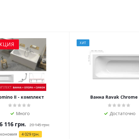
ХИТ
КЦИЯ
omino II - комплект
Ванна Ravak Chrome 
Много
Достаточно
6 116 грн.
20 145 грн.
Экономия
4 029 грн.