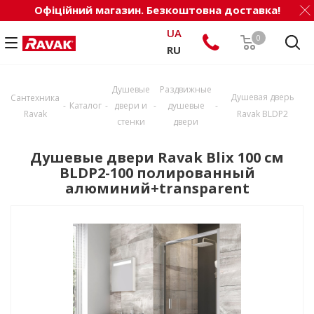
Офіційний магазин. Безкоштовна доставка!
UA
0
RU
Душевые
Раздвижные
Душевая дверь
Сантехника
-
-
-
-
Каталог
двери и
душевые
Ravak
Ravak BLDP2
стенки
двери
Душевые двери Ravak Blix 100 см
BLDP2-100 полированный
алюминий+transparent