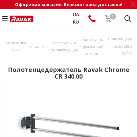
Офіційний магазин. Безкоштовна доставка!
UA
0
RU
Полотенцедерж
Аксессуары
Сантехника
Аксессуары и
-
-
-
-
Ravak Chrome
Каталог
для ванной
Ravak
комплектующие
комнаты
340.00
Полотенцедержатель Ravak Chrome
CR 340.00