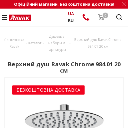
Офіційний магазин. Безкоштовна доставка!
UA
0
RU
Душевые
Верхний душ Ravak Chrome
Сантехника
-
-
-
Каталог
наборы и
Ravak
984.01 20 см
гарнитуры
Верхний душ Ravak Chrome 984.01 20
см
БЕЗКОШТОВНА ДОСТАВКА