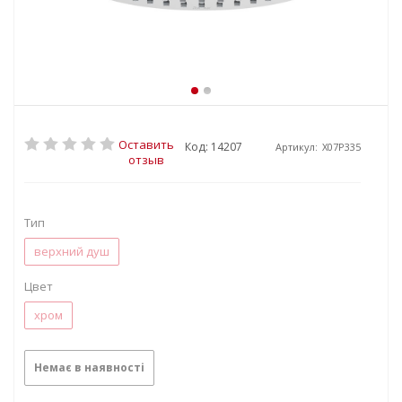
Оставить
Код: 14207
Артикул:
X07P335
отзыв
Тип
верхний душ
Цвет
хром
Немає в наявності