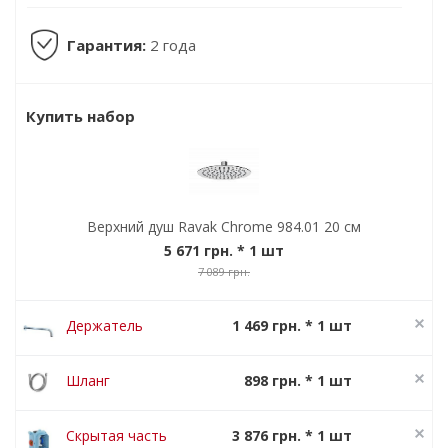
Гарантия:
2 года
Купить набор
Верхний душ Ravak Chrome 984.01 20 см
5 671 грн.
* 1 шт
7 089 грн.
Держатель
1 469 грн. * 1 шт
верхнего душа
1 836 грн.
Ravak 702.00
Шланг
898 грн. * 1 шт
душевой
1 122 грн.
Ravak 913.00
Скрытая часть
3 876 грн. * 1 шт