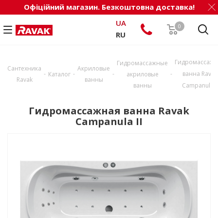
Офіційний магазин. Безкоштовна доставка!
UA
0
RU
Гидромассажн
Гидромассажные
Сантехника
Акриловые
-
-
-
-
ванна Ravak
Каталог
акриловые
Ravak
ванны
ванны
Campanula II
Гидромассажная ванна Ravak
Campanula II