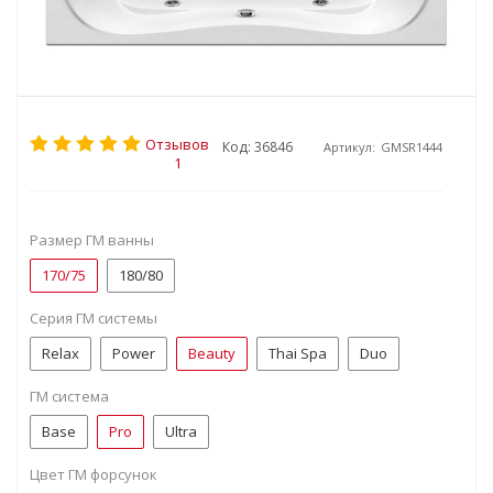
Отзывов
Код: 36846
Артикул:
GMSR1444
1
Размер ГМ ванны
170/75
180/80
Серия ГМ системы
Relax
Power
Beauty
Thai Spa
Duo
ГМ система
Base
Pro
Ultra
Цвет ГМ форсунок