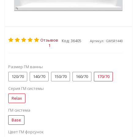
Отзывов
Код: 36405
Артикул:
GMSR1440
1
Размер ГМ ванны
120/70
140/70
150/70
160/70
170/70
Серия ГМ системы
Relax
ГМ система
Base
Цвет ГМ форсунок