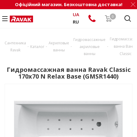
Офіційний магазин. Безкоштовна доставка!
UA
0
RU
Гидромассажн
Гидромассажные
Сантехника
Акриловые
-
-
-
-
ванна Ванн
Каталог
акриловые
Ravak
ванны
ванны
Classic
Гидромассажная ванна Ravak Classic
170x70 N Relax Base (GMSR1440)