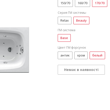
150/70
160/70
170/70
Серия ГМ системы
Relax
Beauty
ГМ система
Base
Цвет ГМ форсунок
антик
хром
белый
Немає в наявності