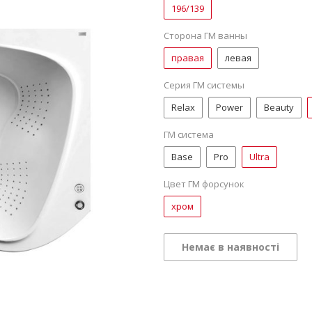
196/139
Сторона ГМ ванны
правая
левая
Серия ГМ системы
Relax
Power
Beauty
ГМ система
Base
Pro
Ultra
Цвет ГМ форсунок
хром
Немає в наявності