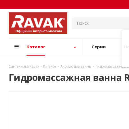
Каталог
Серии
Н
Сантехника Ravak
-
Каталог
-
Акриловые ванны
-
Гидромассажные а
Гидромассажная ванна Rav