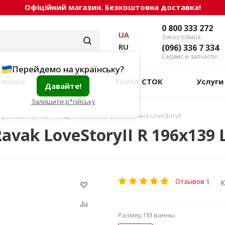
Офіційний магазин. Безкоштовна доставка!
0 800 333 272
UA
Заказ товара
RU
(096) 336 7 334
Сервис и запчасти
Перейдемо на українську?
овинки
Акции
RAVAK СТОК
Услуги
Давайте!
Залишити р*сійську
криловые ванны
-
Гидромассажная ванна Ванна LoveStoryII
ak LoveStoryII R 196x139 L
Отзывов 1
К
Размер ГМ ванны