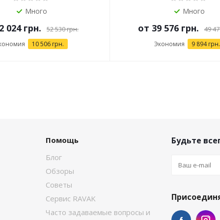
Много
Много
2 024 грн.
от
39 576 грн.
52 530 грн.
49 47
кономия
10 506 грн.
Экономия
9 894 грн.
Помощь
Будьте всег
Блог
Обзоры
Советы
Присоединя
Сервис RAVAK
Часто задаваемые вопросы и