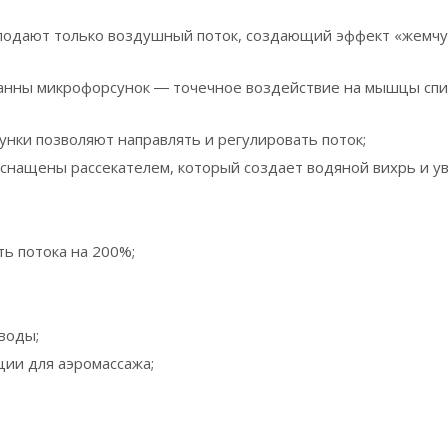
и подают только воздушный поток, создающий эффект «жемч
 ванны микрофорсунок ― точечное воздействие на мышцы спи
унки позволяют направлять и регулировать поток;
 оснащены рассекателем, который создает водяной вихрь и у
ь потока на 200%;
воды;
ции для аэромассажа;