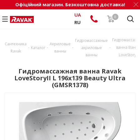
Офіційний магазин. Безкоштовна доставка!
UA
0
RU
Гидромассажн
Гидромассажные
Сантехника
Акриловые
-
-
-
-
ванна Ванн
Каталог
акриловые
Ravak
ванны
ванны
LoveStoryII
Гидромассажная ванна Ravak
LoveStoryII L 196x139 Beauty Ultra
(GMSR1378)