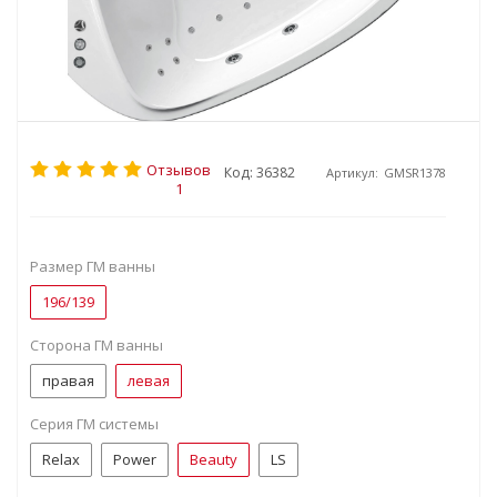
Отзывов
Код: 36382
Артикул:
GMSR1378
1
Размер ГМ ванны
196/139
Сторона ГМ ванны
правая
левая
Серия ГМ системы
Relax
Power
Beauty
LS