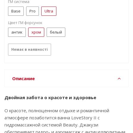
ГМ система
Base
Pro
Ultra
Цвет ГМ форсунок
антик
хром
белый
Немає в наявності
Описание
Двойная забота о красоте и здоровье
О красоте, полноценном отдыхе и романтичной
атмосфере позаботится ванна LoveStory II с
гидромассажной системой Beauty. Джакузи
обеспечивает гидро- и аэромассаж с антицеллюлитным