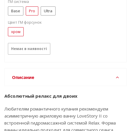
ГМ система
Base
Pro
Ultra
Цвет ГМ форсунок
хром
Немає в наявності
Описание
Абсолютный релакс для двоих
Любителям романтичного купания рекомендуем
асимметричную акриловую ванну LoveStory II со
встроенной гидромассажной системой Relax. Форма
ванны идеально подходит для совместного сеанса