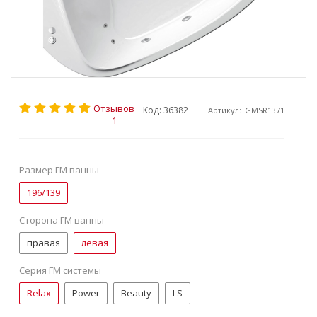
Отзывов
Код: 36382
Артикул:
GMSR1371
1
Размер ГМ ванны
196/139
Сторона ГМ ванны
правая
левая
Серия ГМ системы
Relax
Power
Beauty
LS