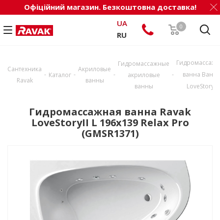
Офіційний магазин. Безкоштовна доставка!
UA
0
RU
Гидромассажн
Гидромассажные
Сантехника
Акриловые
-
-
-
-
ванна Ванн
Каталог
акриловые
Ravak
ванны
ванны
LoveStoryII
Гидромассажная ванна Ravak
LoveStoryII L 196x139 Relax Pro
(GMSR1371)