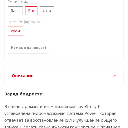
ГМ система
Base
Pro
Ultra
Цвет ГМ форсунок
хром
Немає в наявності
Описание
Заряд бодрости
В ванне с романтичным дизайном LoveStory II
установлена гидромассажная система Power, которая
отвечает за восстановление сил и улучшение общего
тонуса. Сделать сеанс джакузи комфортнее и приятнее