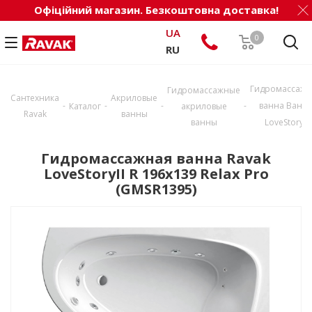
Офіційний магазин. Безкоштовна доставка!
UA
0
RU
Гидромассажн
Гидромассажные
Сантехника
Акриловые
-
-
-
-
ванна Ванн
Каталог
акриловые
Ravak
ванны
ванны
LoveStoryII
Гидромассажная ванна Ravak
LoveStoryII R 196x139 Relax Pro
(GMSR1395)