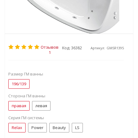
Отзывов
Код: 36382
Артикул:
GMSR1395
1
Размер ГМ ванны
196/139
Сторона ГМ ванны
правая
левая
Серия ГМ системы
Relax
Power
Beauty
LS