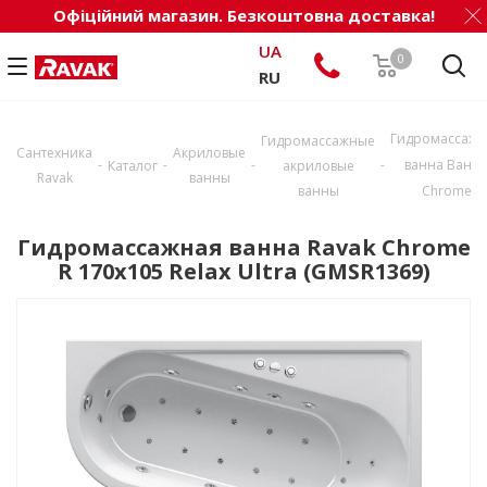
Офіційний магазин. Безкоштовна доставка!
UA
0
RU
Гидромассажн
Гидромассажные
Сантехника
Акриловые
-
-
-
-
ванна Ванн
Каталог
акриловые
Ravak
ванны
ванны
Chrome
Гидромассажная ванна Ravak Chrome
R 170x105 Relax Ultra (GMSR1369)