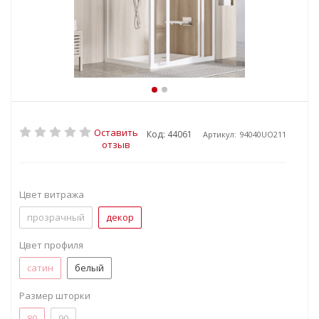
Оставить
Код: 44061
Артикул:
94040UO211
отзыв
Цвет витража
прозрачный
декор
Цвет профиля
сатин
белый
Размер шторки
80
90