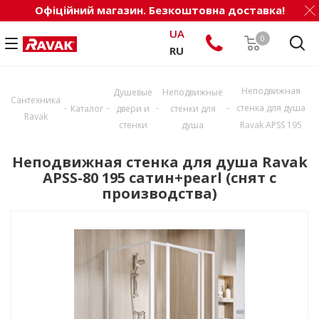
Офіційний магазин. Безкоштовна доставка!
UA
0
RU
Неподвижная
Душевые
Неподвижные
Сантехника
-
-
-
-
стенка для душа
Каталог
двери и
стенки для
Ravak
стенки
душа
Ravak APSS 195
Неподвижная стенка для душа Ravak
APSS-80 195 сатин+pearl (снят с
производства)