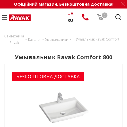
Офіційний магазин. Безкоштовна доставка!
UA
0
RU
Сантехника
-
-
-
Умывльник Ravak Comfort
Каталог
Умывальники
Ravak
Умывальник Ravak Comfort 800
БЕЗКОШТОВНА ДОСТАВКА