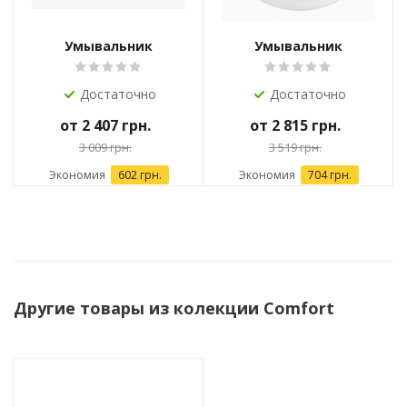
Умывальник
Умывальник
Керамический
Керамический
TORRENTA MODO 480
TORRENTA LUNA 360
Достаточно
Достаточно
Белый
Белый
от
2 407 грн.
от
2 815 грн.
3 009 грн.
3 519 грн.
Экономия
602 грн.
Экономия
704 грн.
Другие товары из колекции Comfort