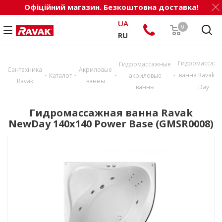
Офіційний магазин. Безкоштовна доставка!
UA
0
RU
Гидромассажн
Гидромассажные
Сантехника
Акриловые
-
-
-
-
ванна Ravak N
Каталог
акриловые
Ravak
ванны
ванны
Day
Гидромассажная ванна Ravak
NewDay 140x140 Power Base (GMSR0008)