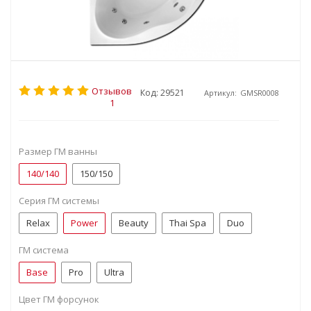
Отзывов
Код: 29521
Артикул:
GMSR0008
1
Размер ГМ ванны
140/140
150/150
Серия ГМ системы
Relax
Power
Beauty
Thai Spa
Duo
ГМ система
Base
Pro
Ultra
Цвет ГМ форсунок