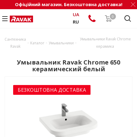
Офіційний магазин. Безкоштовна доставка!
UA
0
RU
Умывальники Ravak Chrome
Сантехника
-
-
-
Каталог
Умывальники
Ravak
керамика
Умывальник Ravak Chrome 650
керамический белый
БЕЗКОШТОВНА ДОСТАВКА