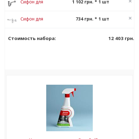
Сифон для
1 102 грн. * 1 шт
умывальника
1 377 грн.
Ravak Chrome
Сифон для
734 грн. * 1 шт
U трубчатый
умывальника
918 грн.
Ravak пластик
12 403 грн.
Стоимость набора: