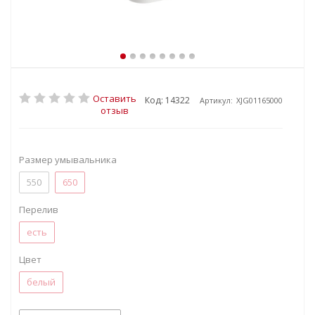
Оставить
Код: 14322
Артикул:
XJG01165000
отзыв
Размер умывальника
550
650
Перелив
есть
Цвет
белый