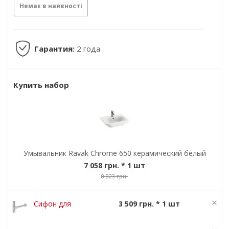
Немає в наявності
Гарантия:
2 года
Купить набор
Умывальник Ravak Chrome 650 керамический белый
7 058 грн.
* 1 шт
8 823 грн.
Сифон для
3 509 грн. * 1 шт
умывальника
4 386 грн.
Ravak Chrome