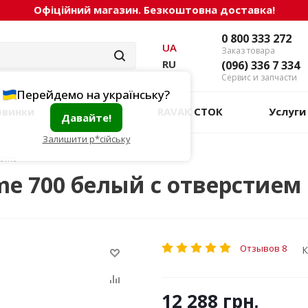
Офіційний магазин. Безкоштовна доставка!
0 800 333 272
UA
Заказ товара
RU
(096) 336 7 334
Сервис и запчасти
Перейдемо на українську?
овинки
Акции
RAVAK СТОК
Услуги
Давайте!
Залишити р*сійську
rome
e 700 белый с отверстием
Отзывов 8
К
12 288 грн.