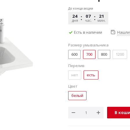
До конца акции
24
07
21
30
дня
час.
мин.
сек.
Есть в наличии
Нашли
Размер умывальника
600
700
800
1200
Перелив
нет
есть
Цвет
белый
В кош