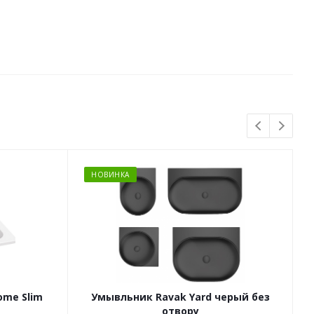
НОВИНКА
ome Slim
Умывльник Ravak Yard черый без
отвору