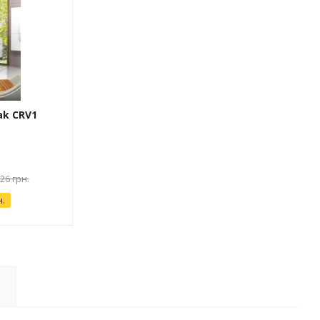
ak CRV1
26 грн.
н.