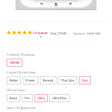
Отзывов
Код: 37045
Артикул:
GMSR1685
1
Размер ГМ ванны
180/80
Серия ГМ системы
Relax
Power
Beauty
Thai Spa
Duo
ГМ система
Base
Pro
Ultra
Ultra Plus
Цвет ГМ форсунок